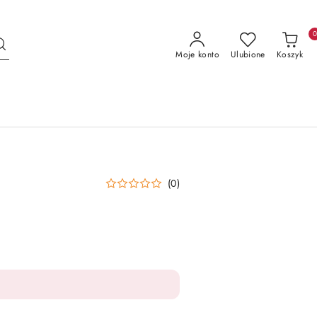
Moje konto
Ulubione
Koszyk
(0)