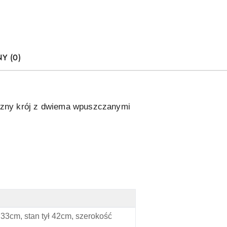
Y (0)
yczny krój z dwiema wpuszczanymi
 33cm, stan tył 42cm, szerokość