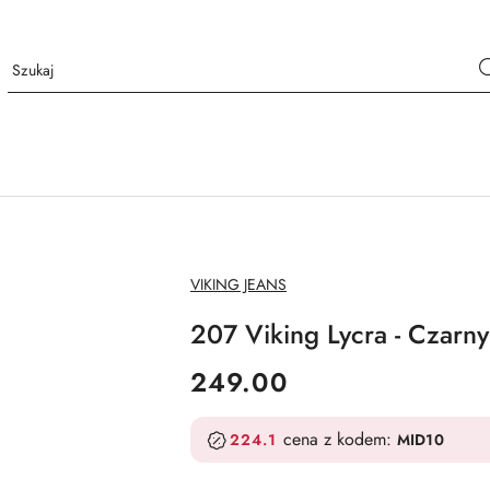
NAZWA
VIKING JEANS
PRODUCENTA:
207 Viking Lycra - Czarny
cena:
249.00
cena z kodem:
224.1
MID10