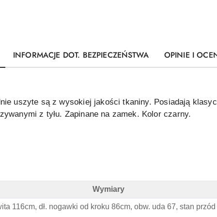
INFORMACJE DOT. BEZPIECZEŃSTWA
OPINIE I OCEN
nie uszyte są z wysokiej jakości tkaniny. Posiadają klas
zywanymi z tyłu. Zapinane na zamek. Kolor czarny.
Wymiary
ary
ita 116cm, dł. nogawki od kroku 86cm, obw. uda 67, stan przód