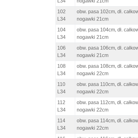
L34
nogawki 21cm
102
obw. pasa 102cm, dł. całkow
L34
nogawki 21cm
104
obw. pasa 104cm, dł. całkow
L34
nogawki 21cm
106
obw. pasa 106cm, dł. całkow
L34
nogawki 21cm
108
obw. pasa 108cm, dł. całkow
L34
nogawki 22cm
110
obw. pasa 110cm, dł. całkow
L34
nogawki 22cm
112
obw. pasa 112cm, dł. całkow
L34
nogawki 22cm
114
obw. pasa 114cm, dł. całkow
L34
nogawki 22cm