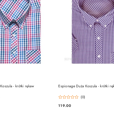
DO KOSZYKA
DO KOSZYKA
oszula - krótki rękaw
Espionage Duża Koszula - krótki r
)
(0)
119.00
Cena: