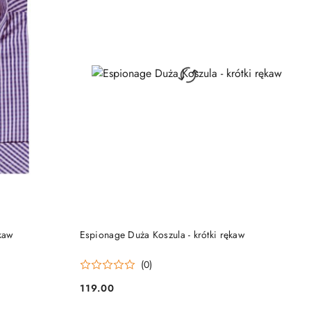
DO KOSZYKA
ękaw
Espionage Duża Koszula - krótki rękaw
(0)
119.00
Cena: