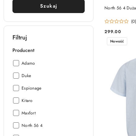
Szukaj
North 56 4 Duża
(0
299.00
Cena:
Filtruj
Nowość
Producent
Producent:
Adamo
Producent:
Duke
Producent:
Espionage
Producent:
Kitaro
Producent:
Maxfort
Producent:
North 56 4