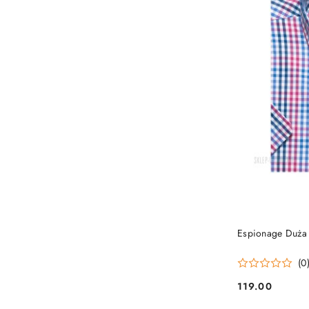
Espionage Duża K
(0
119.00
Cena: