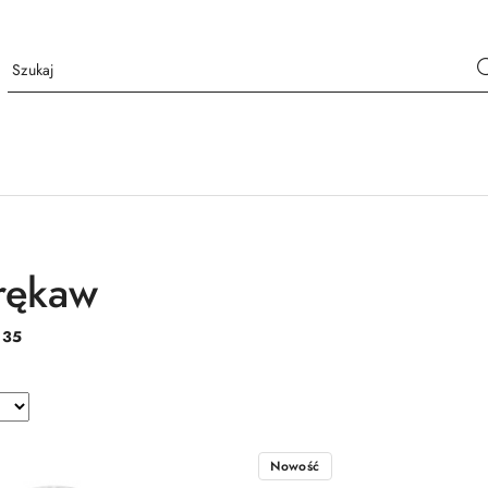
 rękaw
:
35
Nowość