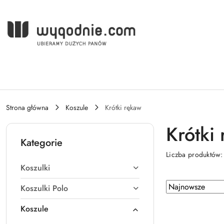
Przejdź do treści głównej
Przejdź do wyszukiwarki
Przejdź do moje konto
Przejdź do menu głównego
Przejdź do stopki
Strona główna
Koszule
Krótki rękaw
Krótki
Kategorie
Liczba produktów
Koszulki
Zastosowano
Sortuj
Koszulki Polo
według
sortowanie:
Koszule
Najnowsze.