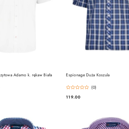
DO KOSZYKA
DO KOSZYKA
zytowa Adamo k. rękaw Biała
Espionage Duża Koszula
)
(0)
119.00
Cena: