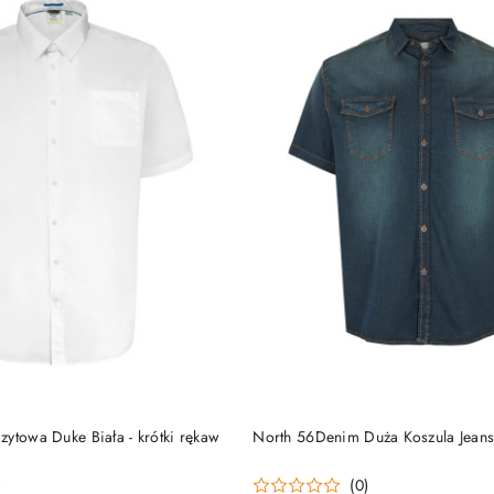
DO KOSZYKA
DO KOSZYKA
ytowa Duke Biała - krótki rękaw
North 56Denim Duża Koszula Jean
)
(0)