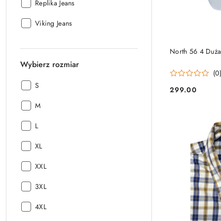
Producent:
Replika Jeans
Producent:
Viking Jeans
North 56 4 Duża
Wybierz rozmiar
(0
Wybierz
S
299.00
Cena:
rozmiar:
Wybierz
M
rozmiar:
Wybierz
L
rozmiar:
Wybierz
XL
rozmiar:
Wybierz
XXL
rozmiar:
Wybierz
3XL
rozmiar:
Wybierz
4XL
rozmiar: