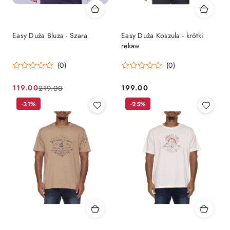
Easy Duża Bluza - Szara
Easy Duża Koszula - krótki
rękaw
(0)
(0)
119.00
199.00
219.00
Cena
Cena
Cena:
promocyjna:
przed
-31%
-25%
promocją: