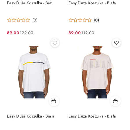
Easy Duża Koszulka - Beż
Easy Duża Koszulka - Biała
(0)
(0)
89.00
89.00
129.00
119.00
Cena
Cena
Cena
Cena
promocyjna:
przed
promocyjna:
przed
promocją:
promocją:
Easy Duża Koszulka - Biała
Easy Duża Koszulka - Biała