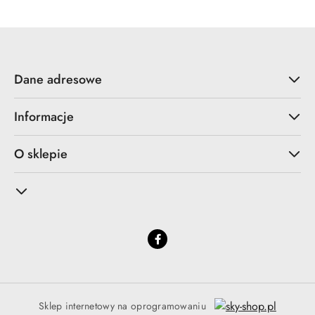
promocyjna:
przed
promocją:
Dane adresowe
Informacje
O sklepie
Sklep internetowy na oprogramowaniu