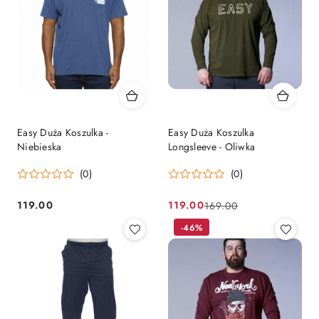
Easy Duża Koszulka -
Easy Duża Koszulka
Niebieska
Longsleeve - Oliwka
(0)
(0)
119.00
119.00
169.00
Cena:
Cena
Cena
promocyjna:
przed
-46%
promocją: