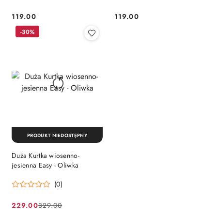
119.00
119.00
Cena:
Cena:
-30%
PRODUKT NIEDOSTĘPNY
Duża Kurtka wiosenno-
jesienna Easy - Oliwka
(0)
229.00
329.00
Cena
Cena