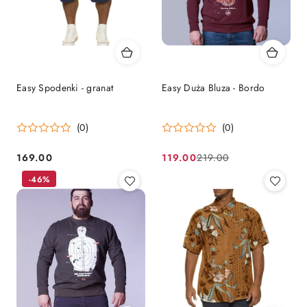
Easy Spodenki - granat
Easy Duża Bluza - Bordo
(0)
(0)
169.00
119.00
219.00
Cena:
Cena
Cena
-46%
promocyjna:
przed
promocją: