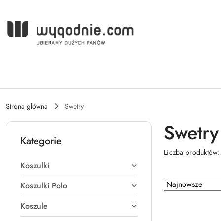
Przejdź do treści głównej
Przejdź do wyszukiwarki
Przejdź do moje konto
Przejdź do menu głównego
Przejdź do stopki
Strona główna
Swetry
Swetry
Kategorie
Liczba produktów
Koszulki
Zastosowano
Sortuj
Koszulki Polo
według
sortowanie:
Koszule
Najnowsze.