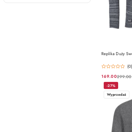
Replika Duży Sw
(0
169.00
299.00
Cena
Cena
promocyjna:
przed
-27%
promocją:
Wyprzedaż