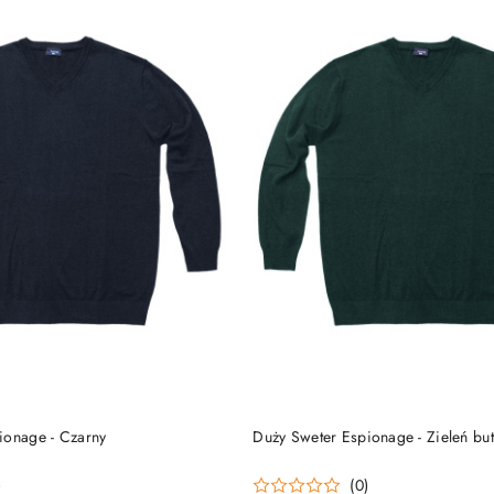
DO KOSZYKA
DO KOSZYKA
ionage - Czarny
Duży Sweter Espionage - Zieleń bu
)
(0)