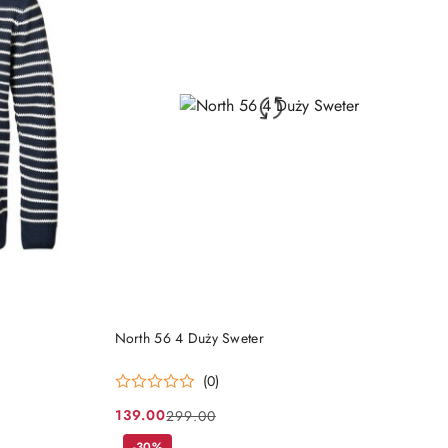
DO KOSZYKA
North 56 4 Duży Sweter
(0)
139.00
299.00
Cena
Cena
-30%