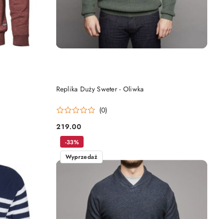
DO KOSZYKA
Replika Duży Sweter - Oliwka
(0)
219.00
Cena:
-33%
Wyprzedaż