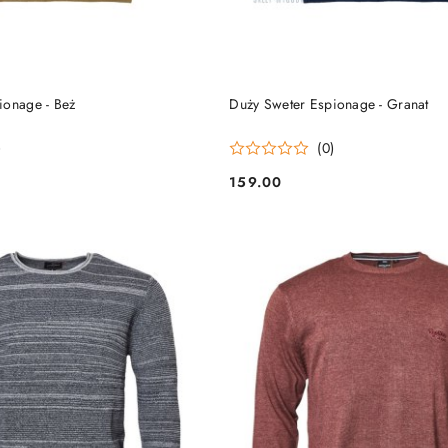
DO KOSZYKA
DO KOSZYKA
ionage - Beż
Duży Sweter Espionage - Granat
)
(0)
159.00
Cena: