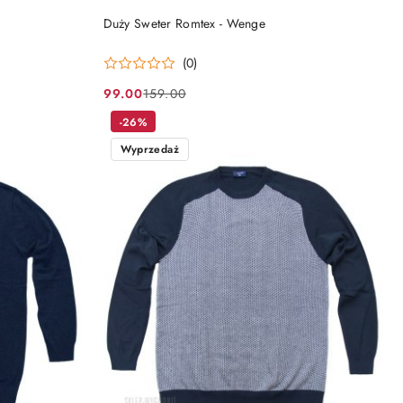
DO KOSZYKA
Duży Sweter Romtex - Wenge
(0)
99.00
159.00
Cena
Cena
promocyjna:
przed
-26%
promocją:
Wyprzedaż