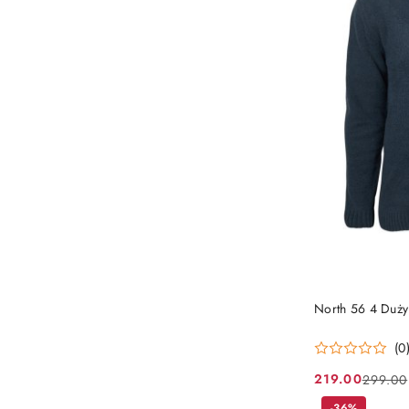
North 56 4 Duży
(0
219.00
299.00
Cena
Cena
-36%