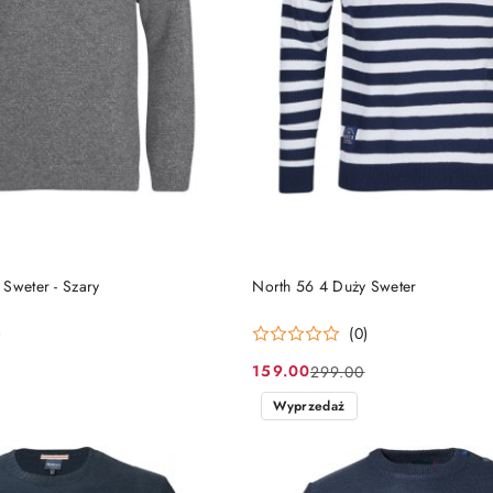
DO KOSZYKA
DO KOSZYKA
Sweter - Szary
North 56 4 Duży Sweter
)
(0)
159.00
299.00
Cena
Cena
promocyjna:
przed
Wyprzedaż
promocją: