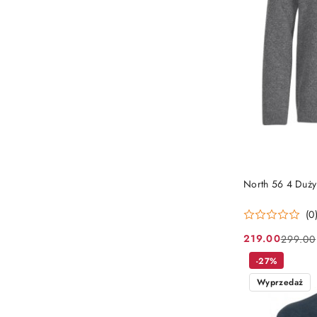
North 56 4 Duży 
(0
219.00
299.00
Cena
Cena
promocyjna:
przed
-27%
promocją:
Wyprzedaż