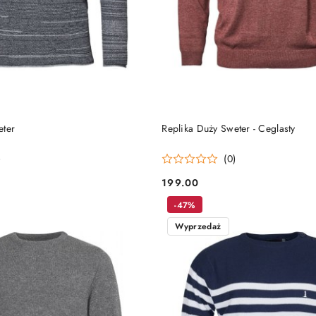
DO KOSZYKA
DO KOSZYKA
eter
Replika Duży Sweter - Ceglasty
)
(0)
199.00
Cena:
-47%
Wyprzedaż