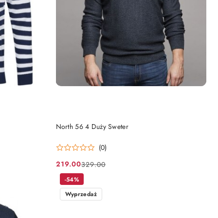
DO KOSZYKA
North 56 4 Duży Sweter
(0)
219.00
329.00
Cena
Cena
promocyjna:
przed
-54%
promocją:
Wyprzedaż