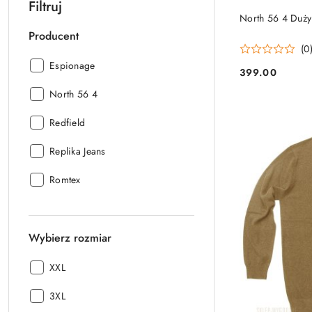
Filtruj
North 56 4 Duży
Producent
(0
Producent:
Espionage
399.00
Cena:
Producent:
North 56 4
Producent:
Redfield
Producent:
Replika Jeans
Producent:
Romtex
Wybierz rozmiar
Wybierz
XXL
rozmiar:
Wybierz
3XL
rozmiar: