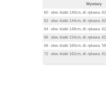
Wymiary
Duży Sweter Romtex - Czarny - Wym
60
obw. klatki 140cm, dł. rękawa. 6
62
obw. klatki 144cm, dł. rękawa. 6
64
obw. klatki 148cm, dł. rękawa. 6
66
obw. klatki 154cm, dł. rękawa. 6
68
obw. klatki 160cm, dł. rękawa. 5
72
obw. klatki 162cm, dł. rękawa. 6
Pomiń karuzelę produktów