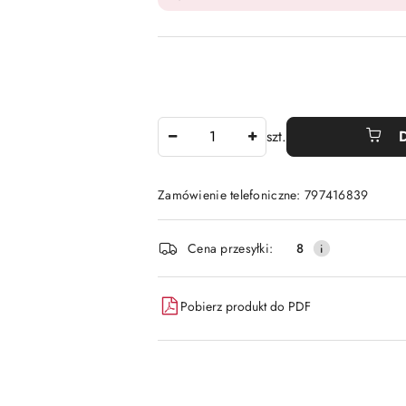
Ilość
szt.
Zamówienie telefoniczne: 797416839
Dostępność
Cena przesyłki:
8
i
dostawa
Pobierz produkt do PDF