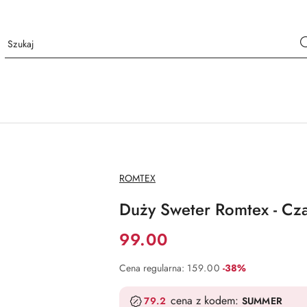
NAZWA
ROMTEX
PRODUCENTA:
Duży Sweter Romtex - Cz
Cena:
99.00
Rabat:
Cena regularna:
159.00
-38%
cena z kodem:
79.2
SUMMER