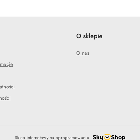
statusie:
statusie:
e
O sklepie
O nas
amacje
atności
ności
Sklep internetowy na oprogramowaniu