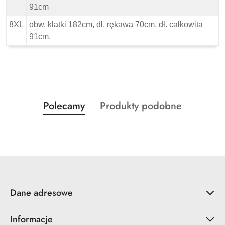
91cm
8XL
obw. klatki 182cm, dł. rękawa 70cm, dł. całkowita
91cm.
Produkty
Produkty
Polecamy
Produkty podobne
Pomiń karuzelę produktów
o
o
statusie:
statusie:
Dane adresowe
Informacje