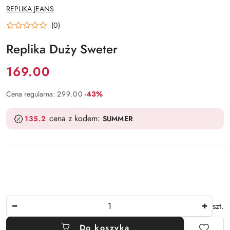
NAZWA
REPLIKA JEANS
PRODUCENTA:
(0)
Replika Duży Sweter
Cena:
169.00
Rabat:
Cena regularna:
299.00
-43%
cena z kodem:
135.2
SUMMER
Ilość
szt.
Do koszyka