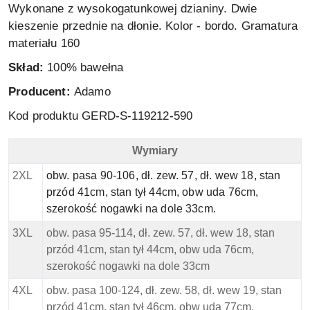
Wykonane z wysokogatunkowej dzianiny. Dwie
kieszenie przednie na dłonie. Kolor - bordo. Gramatura
materiału 160
Skład:
100% bawełna
Producent:
Adamo
Kod produktu GERD-S-119212-590
Wymiary
Adamo Lekkie Spodenki bawełniane - Granat - Wymiary
2XL
obw. pasa 90-106, dł. zew. 57, dł. wew 18, stan
przód 41cm, stan tył 44cm, obw uda 76cm,
szerokość nogawki na dole 33cm.
3XL
obw. pasa 95-114, dł. zew. 57, dł. wew 18, stan
przód 41cm, stan tył 44cm, obw uda 76cm,
szerokość nogawki na dole 33cm
4XL
obw. pasa 100-124, dł. zew. 58, dł. wew 19, stan
przód 41cm, stan tył 46cm, obw uda 77cm,