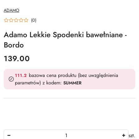
NAZWA
ADAMO
PRODUCENTA:
(0)
Adamo Lekkie Spodenki bawełniane -
Bordo
cena:
139.00
bazowa cena produktu (bez uwzględnienia
111.2
parametrów) z kodem:
SUMMER
Ilość
szt.