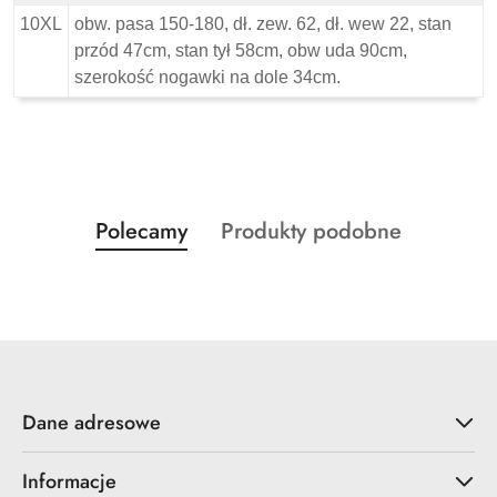
10XL
obw. pasa 150-180, dł. zew. 62, dł. wew 22, stan
przód 47cm, stan tył 58cm, obw uda 90cm,
szerokość nogawki na dole 34cm.
Produkty
Produkty
Polecamy
Produkty podobne
Pomiń karuzelę produktów
o
o
statusie:
statusie:
Dane adresowe
Informacje