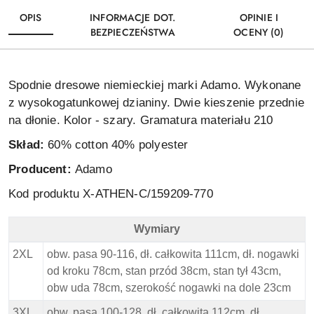
OPIS
INFORMACJE DOT.
OPINIE I
BEZPIECZEŃSTWA
OCENY (0)
Spodnie dresowe niemieckiej marki Adamo. Wykonane
z wysokogatunkowej dzianiny. Dwie kieszenie przednie
na dłonie. Kolor - szary. Gramatura materiału 210
Skład:
60% cotton 40% polyester
Producent:
Adamo
Kod produktu X-ATHEN-C/159209-770
Wymiary
Adamo Spodnie Dresowe - Czarne - Wymiary
2XL
obw. pasa 90-116, dł. całkowita 111cm, dł. nogawki
od kroku 78cm, stan przód 38cm, stan tył 43cm,
obw uda 78cm, szerokość nogawki na dole 23cm
3XL
obw. pasa 100-128, dł. całkowita 112cm, dł.