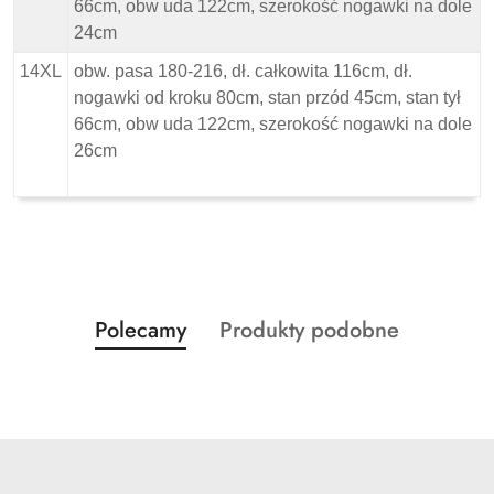
66cm, obw uda 122cm, szerokość nogawki na dole
24cm
14XL
obw. pasa 180-216, dł. całkowita 116cm, dł.
nogawki od kroku 80cm, stan przód 45cm, stan tył
66cm, obw uda 122cm, szerokość nogawki na dole
26cm
Produkty
Produkty
Polecamy
Produkty podobne
Pomiń karuzelę produktów
o
o
statusie:
statusie: