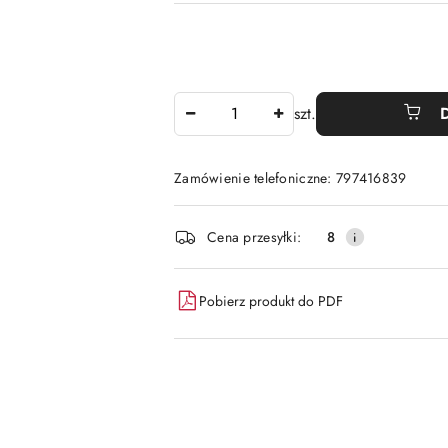
Ilość
szt.
Zamówienie telefoniczne: 797416839
Dostępność
Cena przesyłki:
8
i
dostawa
Pobierz produkt do PDF