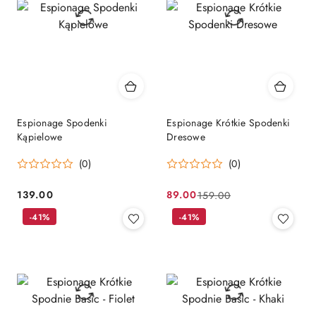
Espionage Spodenki
Espionage Krótkie Spodenki
Kąpielowe
Dresowe
(0)
(0)
139.00
89.00
159.00
Cena:
Cena
Cena
-41%
promocyjna:
przed
-41%
promocją: