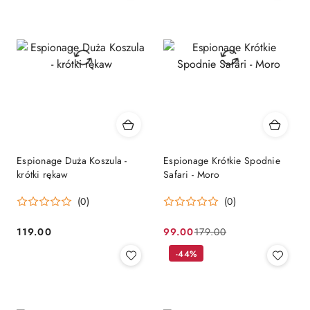
Espionage Duża Koszula -
Espionage Krótkie Spodnie
krótki rękaw
Safari - Moro
(0)
(0)
119.00
99.00
179.00
Cena:
Cena
Cena
promocyjna:
przed
-44%
promocją: