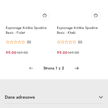
Espionage Krótkie Spodnie
Espionage Krótkie Spodnie
Basic - Fiolet
Basic - Khaki
(0)
(0)
99.00
99.00
169.00
169.00
Cena
Cena
Cena
Cena
promocyjna:
przed
promocyjna:
przed
promocją:
promocją:
Dane adresowe