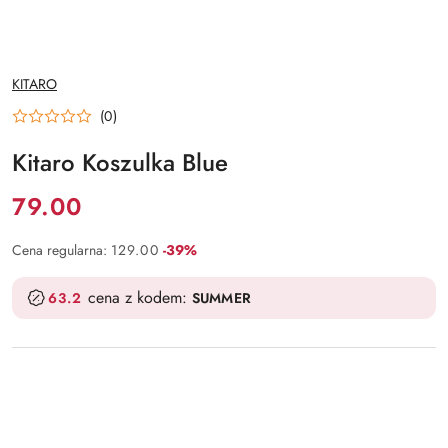
NAZWA
KITARO
PRODUCENTA:
(0)
Kitaro Koszulka Blue
Cena:
79.00
Rabat:
Cena regularna:
129.00
-39%
cena z kodem:
63.2
SUMMER