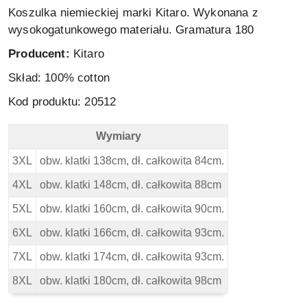
Koszulka niemieckiej marki Kitaro. Wykonana z
wysokogatunkowego materiału. Gramatura 180
Producent:
Kitaro
Skład: 100% cotton
Kod produktu: 20512
Wymiary
Kitaro Koszulka - Wymiary
3XL
obw. klatki 138cm, dł. całkowita 84cm.
4XL
obw. klatki 148cm, dł. całkowita 88cm
5XL
obw. klatki 160cm, dł. całkowita 90cm.
6XL
obw. klatki 166cm, dł. całkowita 93cm.
7XL
obw. klatki 174cm, dł. całkowita 93cm.
8XL
obw. klatki 180cm, dł. całkowita 98cm