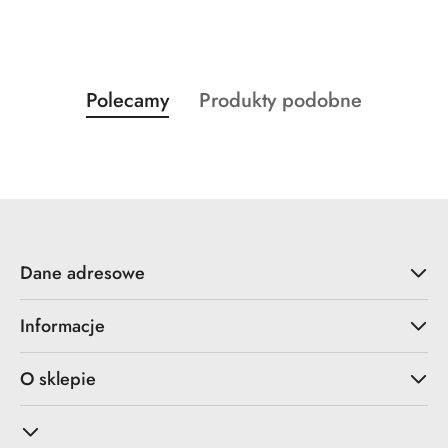
Produkty
Produkty
Polecamy
Produkty podobne
Pomiń karuzelę produktów
o
o
statusie:
statusie:
Dane adresowe
Informacje
O sklepie