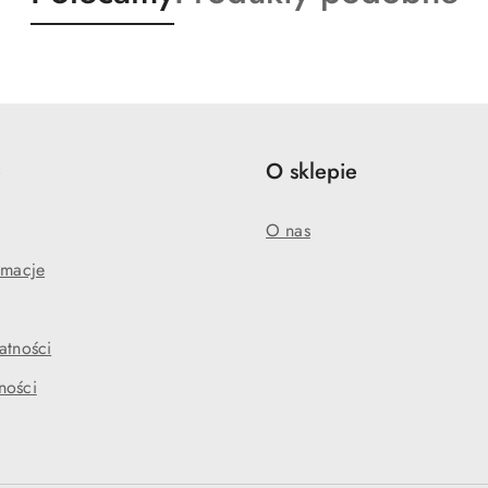
o
o
statusie:
statusie:
e
O sklepie
O nas
amacje
atności
ności