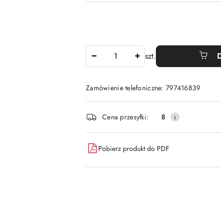
Ilość
szt.
Zamówienie telefoniczne: 797416839
Dostępność
Cena przesyłki:
8
i
dostawa
Pobierz produkt do PDF