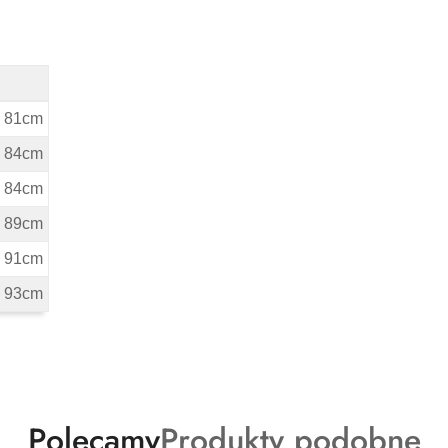
ta 81cm
ta 84cm
ta 84cm
ta 89cm
ta 91cm
ta 93cm
Produkty
Produkty
Polecamy
Produkty podobne