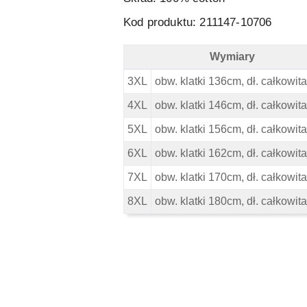
Kod produktu: 211147-10706
Wymiary
Kitaro Koszulka - Wymiary
3XL
obw. klatki 136cm, dł. całkowi
4XL
obw. klatki 146cm, dł. całkowi
5XL
obw. klatki 156cm, dł. całkowi
6XL
obw. klatki 162cm, dł. całkowi
7XL
obw. klatki 170cm, dł. całkowi
8XL
obw. klatki 180cm, dł. całkowi
Pomiń karuzelę produktów