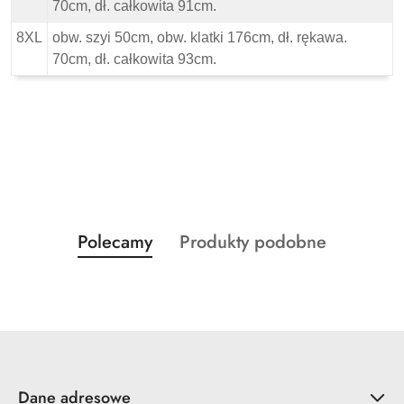
70cm, dł. całkowita 91cm.
8XL
obw. szyi 50cm, obw. klatki 176cm, dł. rękawa.
70cm, dł. całkowita 93cm.
Produkty
Produkty
Polecamy
Produkty podobne
Pomiń karuzelę produktów
o
o
statusie:
statusie:
Dane adresowe