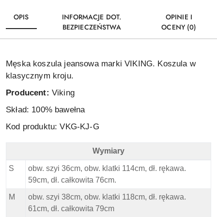
OPIS
INFORMACJE DOT.
OPINIE I
BEZPIECZEŃSTWA
OCENY (0)
Męska koszula jeansowa marki VIKING. Koszula w
klasycznym kroju.
Producent:
Viking
Skład: 100% bawełna
Kod produktu: VKG-KJ-G
Wymiary
Koszula Viking Classic Jeans Granat - Wymiary
S
obw. szyi 36cm, obw. klatki 114cm, dł. rękawa.
59cm, dł. całkowita 76cm.
M
obw. szyi 38cm, obw. klatki 118cm, dł. rękawa.
61cm, dł. całkowita 79cm