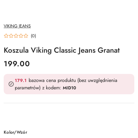
NAZWA
VIKING JEANS
PRODUCENTA:
(0)
Koszula Viking Classic Jeans Granat
cena:
199.00
bazowa cena produktu (bez uwzględnienia
179.1
parametrów) z kodem:
MID10
Wariant
Kolor/Wzór