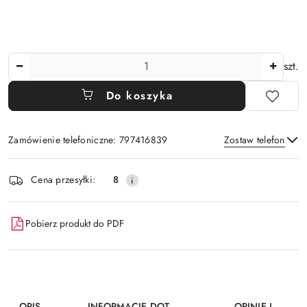
Ilość
szt.
Do koszyka
Zamówienie telefoniczne: 797416839
Zostaw telefon
Dostępność
Cena przesyłki:
8
i
Wyślij
dostawa
Pobierz produkt do PDF
OPIS
INFORMACJE DOT.
OPINIE I