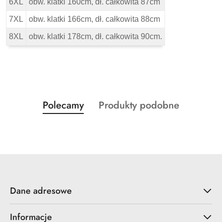
6XL
obw. klatki 160cm, dł. całkowita 87cm
7XL
obw. klatki 166cm, dł. całkowita 88cm
8XL
obw. klatki 178cm, dł. całkowita 90cm.
Produkty
Produkty
Polecamy
Produkty podobne
Pomiń karuzelę produktów
o
o
statusie:
statusie:
Dane adresowe
Informacje