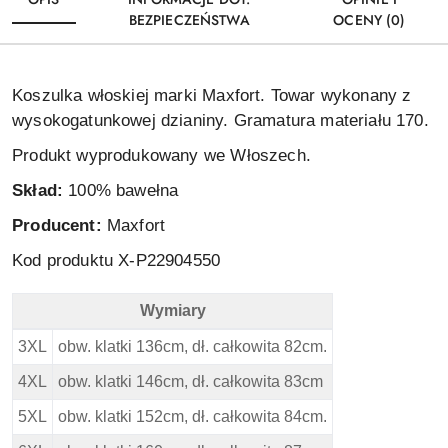
BEZPIECZEŃSTWA
OCENY (0)
Koszulka włoskiej marki Maxfort. Towar wykonany z
wysokogatunkowej dzianiny. Gramatura materiału 170.
Produkt wyprodukowany we Włoszech.
Skład:
100% bawełna
Producent:
Maxfort
Kod produktu X-P22904550
Wymiary
Maxfort Duża Koszulka - Green - Wymiary
3XL
obw. klatki 136cm, dł. całkowita 82cm.
4XL
obw. klatki 146cm, dł. całkowita 83cm
5XL
obw. klatki 152cm, dł. całkowita 84cm.