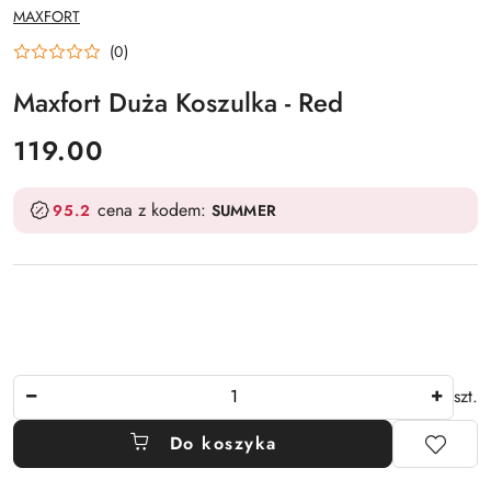
NAZWA
MAXFORT
PRODUCENTA:
(0)
Maxfort Duża Koszulka - Red
cena:
119.00
cena z kodem:
95.2
SUMMER
Ilość
szt.
Do koszyka