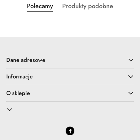
Produkty
Produkty
Polecamy
Produkty podobne
Pomiń karuzelę produktów
o
o
statusie:
statusie:
Dane adresowe
Informacje
O sklepie