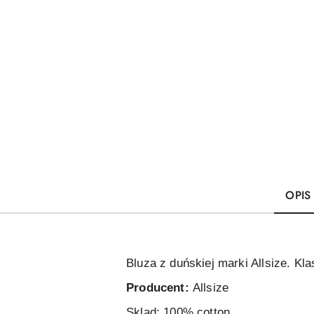
OPIS
Bluza z duńskiej marki Allsize. Kl
Producent:
Allsize
Sklad: 100
% cotton