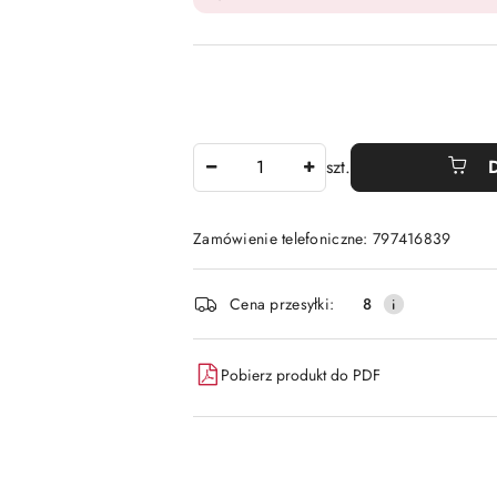
Ilość
szt.
Zamówienie telefoniczne: 797416839
Dostępność
Cena przesyłki:
8
i
dostawa
Pobierz produkt do PDF