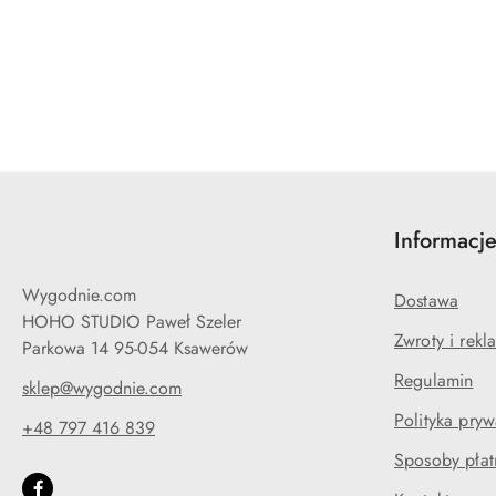
Pomiń karuzelę produktów
Informacj
Wygodnie.com
Dostawa
HOHO STUDIO Paweł Szeler
Zwroty i rekl
Parkowa 14 95-054 Ksawerów
Regulamin
sklep@wygodnie.com
Polityka pryw
+48 797 416 839
Sposoby płat