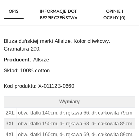
OPIS
INFORMACJE DOT.
OPINIE I
BEZPIECZEŃSTWA
OCENY (0)
Bluza duńskiej marki Allsize. Kolor oliwkowy.
Gramatura 200.
Producent:
Allsize
Sklad: 10
0% cotton
Kod produktu: X-01112B-0660
Wymiary
North 56 4 Duża Bluza - Oliwka - Wymiary
2XL
obw. klatki 140cm, dł. rękawa 66, dł. całkowita 79cm
3XL
obw. klatki 150cm, dł. rękawa 68, dł. całkowita 85cm.
4XL
obw. klatki 160cm, dł. rękawa 69, dł. całkowita 89cm.