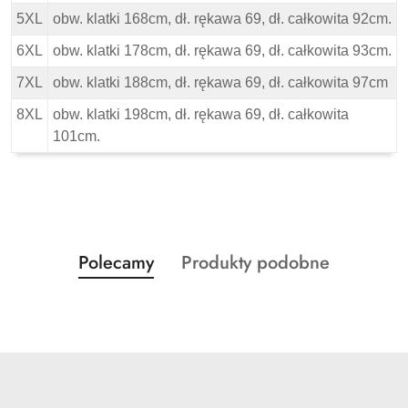
5XL
obw. klatki 168cm, dł. rękawa 69, dł. całkowita 92cm.
6XL
obw. klatki 178cm, dł. rękawa 69, dł. całkowita 93cm.
7XL
obw. klatki 188cm, dł. rękawa 69, dł. całkowita 97cm
8XL
obw. klatki 198cm, dł. rękawa 69, dł. całkowita
101cm.
Produkty
Produkty
Polecamy
Produkty podobne
Pomiń karuzelę produktów
o
o
statusie:
statusie: