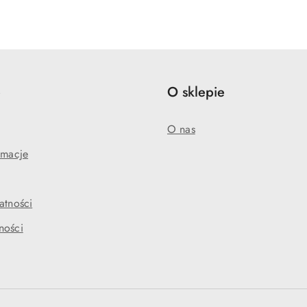
o
o
statusie:
statusie:
e
O sklepie
O nas
amacje
atności
ności