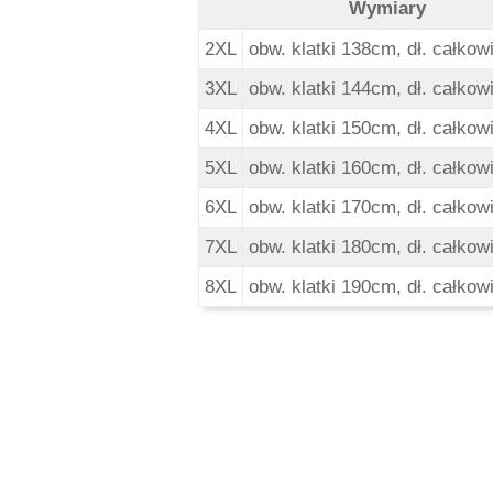
Wymiary
North 56 4 Duża Koszulka Polo - 
2XL
obw. klatki 138cm, dł. całkow
3XL
obw. klatki 144cm, dł. całkow
4XL
obw. klatki 150cm, dł. całkow
5XL
obw. klatki 160cm, dł. całkow
6XL
obw. klatki 170cm, dł. całkow
7XL
obw. klatki 180cm, dł. całko
8XL
obw. klatki 190cm, dł. całko
Pomiń karuzelę produktów