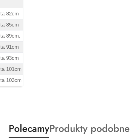
Wymiary
ita 82cm
ita 85cm
ita 89cm.
ita 91cm
ita 93cm
wita 101cm
wita 103cm
Produkty
Produkty
Polecamy
Produkty podobne