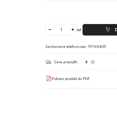
Ilość
szt.
Zamówienie telefoniczne: 797416839
Dostępność
Cena przesyłki:
8
i
dostawa
Pobierz produkt do PDF