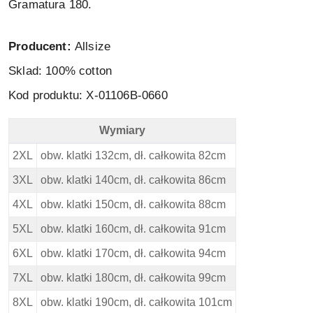
Gramatura 180.
Producent:
Allsize
Sklad: 100% cotton
Kod produktu: X-01106B-0660
Wymiary
North 56 4 Duża Koszulka Polo - Wymiary
2XL
obw. klatki 132cm, dł. całkowita 82cm
3XL
obw. klatki 140cm, dł. całkowita 86cm
4XL
obw. klatki 150cm, dł. całkowita 88cm
5XL
obw. klatki 160cm, dł. całkowita 91cm
6XL
obw. klatki 170cm, dł. całkowita 94cm
7XL
obw. klatki 180cm, dł. całkowita 99cm
8XL
obw. klatki 190cm, dł. całkowita 101cm