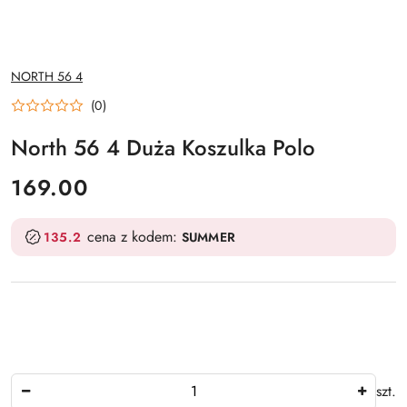
NAZWA
NORTH 56 4
PRODUCENTA:
(0)
North 56 4 Duża Koszulka Polo
cena:
169.00
cena z kodem:
135.2
SUMMER
Ilość
szt.