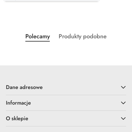
Produkty
Produkty
Polecamy
Produkty podobne
Pomiń karuzelę produktów
o
o
statusie:
statusie:
Dane adresowe
Informacje
O sklepie