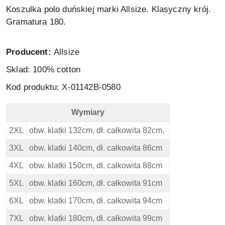
Koszulka polo duńskiej marki Allsize. Klasyczny krój.
Gramatura 180.
Producent:
Allsize
Sklad: 100% cotton
Kod produktu: X-01142B-0580
Wymiary
North 56 4 Duża Koszulka Polo - Wymiary
2XL
obw. klatki 132cm, dł. całkowita 82cm.
3XL
obw. klatki 140cm, dł. całkowita 86cm
4XL
obw. klatki 150cm, dł. całkowita 88cm
5XL
obw. klatki 160cm, dł. całkowita 91cm
6XL
obw. klatki 170cm, dł. całkowita 94cm
7XL
obw. klatki 180cm, dł. całkowita 99cm