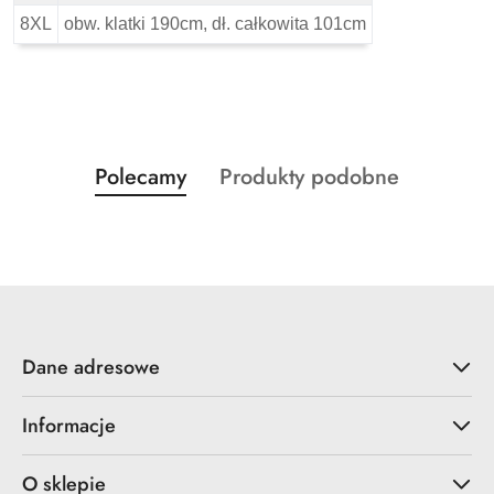
8XL
obw. klatki 190cm, dł. całkowita 101cm
Produkty
Produkty
Polecamy
Produkty podobne
Pomiń karuzelę produktów
o
o
statusie:
statusie:
Dane adresowe
Informacje
O sklepie