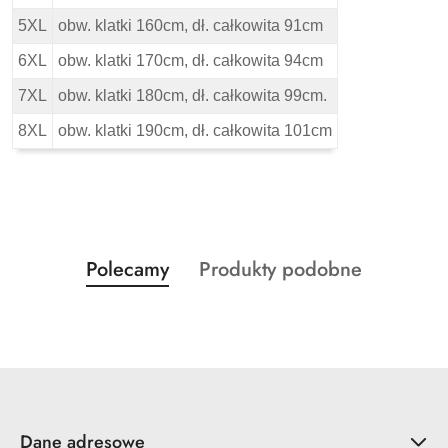
5XL
obw. klatki 160cm, dł. całkowita 91cm
6XL
obw. klatki 170cm, dł. całkowita 94cm
7XL
obw. klatki 180cm, dł. całkowita 99cm.
8XL
obw. klatki 190cm, dł. całkowita 101cm
Produkty
Produkty
Polecamy
Produkty podobne
Pomiń karuzelę produktów
o
o
statusie:
statusie:
Dane adresowe