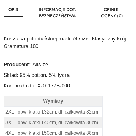
OPIS
INFORMACJE DOT.
OPINIE I
BEZPIECZEŃSTWA
OCENY (0)
Koszulka polo duńskiej marki Allsize. Klasyczny krój.
Gramatura 180.
Producent:
Allsize
Sklad: 95% cotton, 5% lycra
Kod produktu: X-01177B-000
Wymiary
North 56 4 Duża Koszulka Polo - Wymiary
2XL
obw. klatki 132cm, dł. całkowita 82cm
3XL
obw. klatki 140cm, dł. całkowita 86cm.
4XL
obw. klatki 150cm, dł. całkowita 88cm