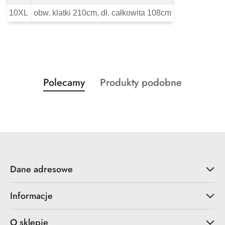
10XL
obw. klatki 210cm, dł. całkowita 108cm
Produkty
Produkty
Polecamy
Produkty podobne
Pomiń karuzelę produktów
o
o
statusie:
statusie:
Dane adresowe
Informacje
O sklepie