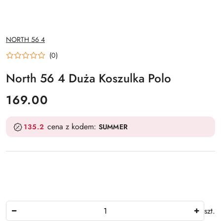
NAZWA
NORTH 56 4
PRODUCENTA:
(0)
North 56 4 Duża Koszulka Polo
cena:
169.00
cena z kodem:
135.2
SUMMER
Ilość
szt.