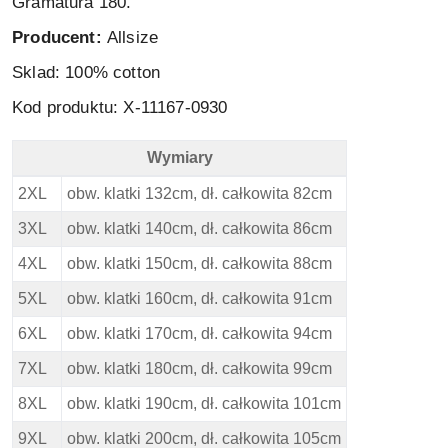
Gramatura 180.
Producent:
Allsize
Sklad: 100% cotton
Kod produktu: X-11167-0930
Wymiary
North 56 4 Duża Koszulka Polo - Wymiary
2XL
obw. klatki 132cm, dł. całkowita 82cm
3XL
obw. klatki 140cm, dł. całkowita 86cm
4XL
obw. klatki 150cm, dł. całkowita 88cm
5XL
obw. klatki 160cm, dł. całkowita 91cm
6XL
obw. klatki 170cm, dł. całkowita 94cm
7XL
obw. klatki 180cm, dł. całkowita 99cm
8XL
obw. klatki 190cm, dł. całkowita 101cm
9XL
obw. klatki 200cm, dł. całkowita 105cm