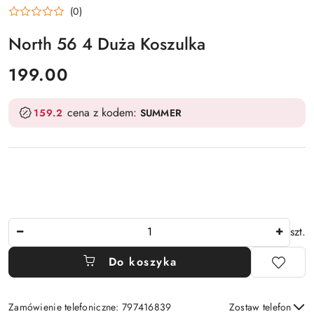
(0)
North 56 4 Duża Koszulka
cena:
199.00
cena z kodem:
159.2
SUMMER
Ilość
szt.
Do koszyka
Zamówienie telefoniczne: 797416839
Zostaw telefon