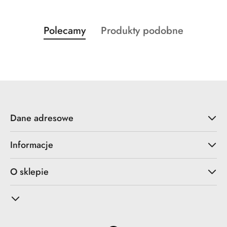
Produkty
Produkty
Polecamy
Produkty podobne
Pomiń karuzelę produktów
o
o
statusie:
statusie:
Dane adresowe
Informacje
O sklepie