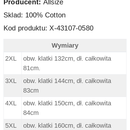
Producent:
Allsize
Sklad: 100% Cotton
Kod produktu: X-43107-0580
Wymiary
North 56 4 Duża Koszulka Blue - Wymiary
2XL
obw. klatki 132cm, dł. całkowita
81cm.
3XL
obw. klatki 144cm, dł. całkowita
83cm
4XL
obw. klatki 150cm, dł. całkowita
84cm
5XL
obw. klatki 160cm, dł. całkowita