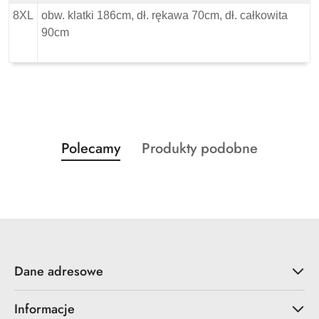
8XL
obw. klatki 186cm, dł. rękawa 70cm, dł. całkowita
90cm
Produkty
Produkty
Polecamy
Produkty podobne
Pomiń karuzelę produktów
o
o
statusie:
statusie:
Dane adresowe
Informacje