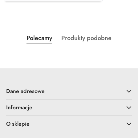
Produkty
Produkty
Polecamy
Produkty podobne
Pomiń karuzelę produktów
o
o
statusie:
statusie:
Dane adresowe
Informacje
O sklepie