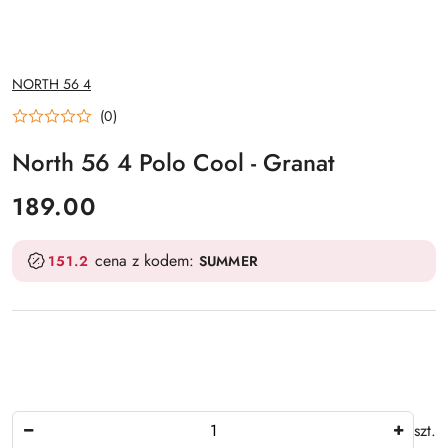
NAZWA
NORTH 56 4
PRODUCENTA:
(0)
North 56 4 Polo Cool - Granat
cena:
189.00
cena z kodem:
151.2
SUMMER
Ilość
szt.