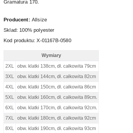
Gramatura 170.
Producent:
Allsize
Sklad: 100
% polyester
Kod produktu: X-01167B-0580
Wymiary
North 56 4 Polo - Granat - Wymiary
2XL
obw. klatki 138cm, dł. całkowita 79cm
3XL
obw. klatki 144cm, dł. całkowita 82cm
4XL
obw. klatki 150cm, dł. całkowita 86cm
5XL
obw. klatki 160cm, dł. całkowita 89cm.
6XL
obw. klatki 170cm, dł. całkowita 92cm.
7XL
obw. klatki 180cm, dł. całkowita 92cm
8XL
obw. klatki 190cm, dł. całkowita 93cm