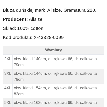
Bluza duńskiej marki Allsize. Gramatura 220.
Producent:
Allsize
Sklad: 100% cotton
Kod produktu: X-43328-0099
Wymiary
North 56Denim Duża Bluza - Granat - Wymiary
2XL
obw. klatki 140cm, dł. rękawa 66, dł. całkowita
79cm
3XL
obw. klatki 144cm, dł. rękawa 66, dł. całkowita
79cm
4XL
obw. klatki 154cm, dł. rękawa 66, dł. całkowita
82cm
5XL
obw. klatki 162cm, dł. rękawa 66, dł. całkowita