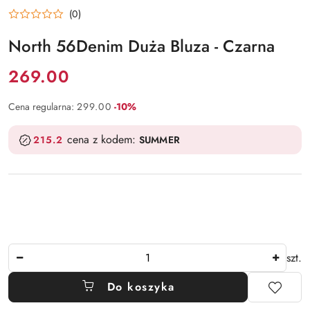
(0)
North 56Denim Duża Bluza - Czarna
Cena:
269.00
Rabat:
Cena regularna:
299.00
-10%
cena z kodem:
215.2
SUMMER
Ilość
szt.
Do koszyka