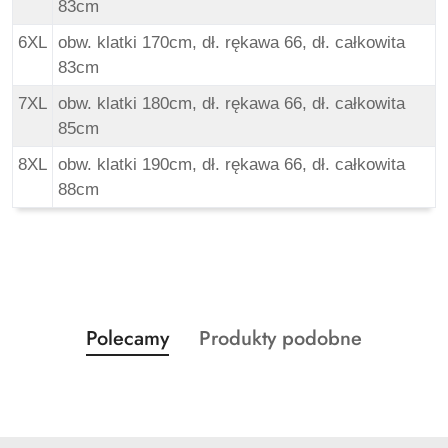
83cm
6XL
obw. klatki 170cm, dł. rękawa 66, dł. całkowita
83cm
7XL
obw. klatki 180cm, dł. rękawa 66, dł. całkowita
85cm
8XL
obw. klatki 190cm, dł. rękawa 66, dł. całkowita
88cm
Produkty
Produkty
Polecamy
Produkty podobne
Pomiń karuzelę produktów
o
o
statusie:
statusie: