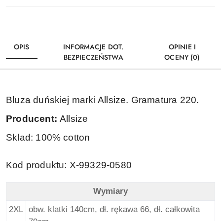
OPIS
INFORMACJE DOT.
OPINIE I
BEZPIECZEŃSTWA
OCENY (0)
Bluza duńskiej marki Allsize. Gramatura 220.
Producent:
Allsize
Sklad: 100% cotton
Kod produktu: X-99329-0580
Wymiary
North 56Denim Duża Bluza - Granat - Wymiary
2XL
obw. klatki 140cm, dł. rękawa 66, dł. całkowita