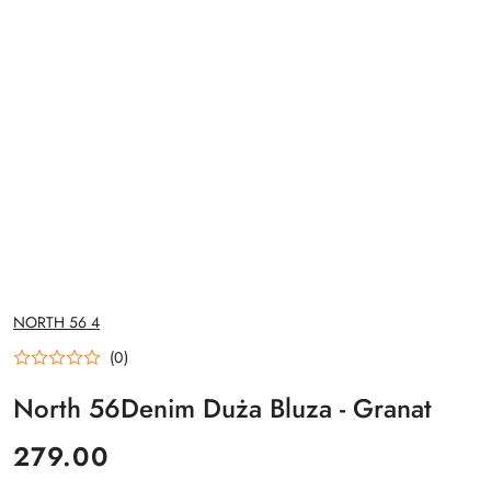
NAZWA
NORTH 56 4
PRODUCENTA:
(0)
North 56Denim Duża Bluza - Granat
cena:
279.00