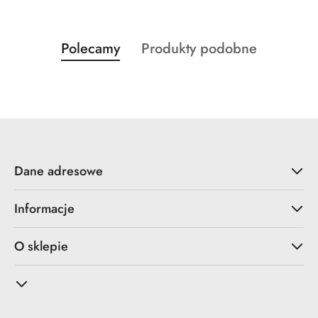
Produkty
Produkty
Polecamy
Produkty podobne
Pomiń karuzelę produktów
o
o
statusie:
statusie:
Dane adresowe
Informacje
O sklepie