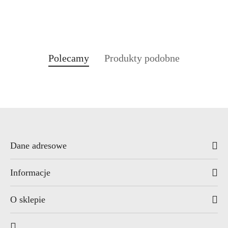
Produkty
Produkty
Polecamy
Produkty podobne
Pomiń karuzelę produktów
o
o
statusie:
statusie:
Dane adresowe
Informacje
O sklepie