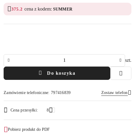
cena z kodem:
375.2
SUMMER
Ilość
szt.
Do koszyka
Zamówienie telefoniczne: 797416839
Zostaw telefon
Dostępność
Cena przesyłki:
8
i
Wyślij
dostawa
Pobierz produkt do PDF