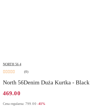
NAZWA
NORTH 56 4
PRODUCENTA:
(0)
North 56Denim Duża Kurtka - Black
Cena:
469.00
Rabat:
Cena regularna:
799.00
-41%