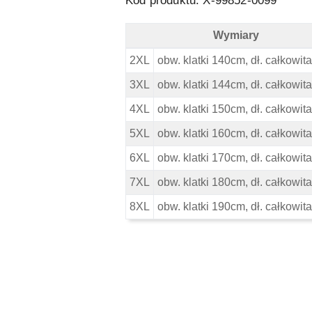
Kod produktu: X-
99852-0099
Wymiary
Replika Duża Koszulka - Czarna - W
2XL
obw. klatki 140cm, dł. całkowi
3XL
obw. klatki 144cm, dł. całkowi
4XL
obw. klatki 150cm, dł. całkowi
5XL
obw. klatki 160cm, dł. całkowi
6XL
obw. klatki 170cm, dł. całkowi
7XL
obw. klatki 180cm, dł. całkowi
8XL
obw. klatki 190cm, dł. całkowi
Pomiń karuzelę produktów