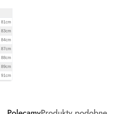
ymiary
ta 81cm
ta 83cm
ta 84cm
ta 87cm
ta 88cm
ta 89cm
ta 91cm
Produkty
Produkty
Polecamy
Produkty podobne