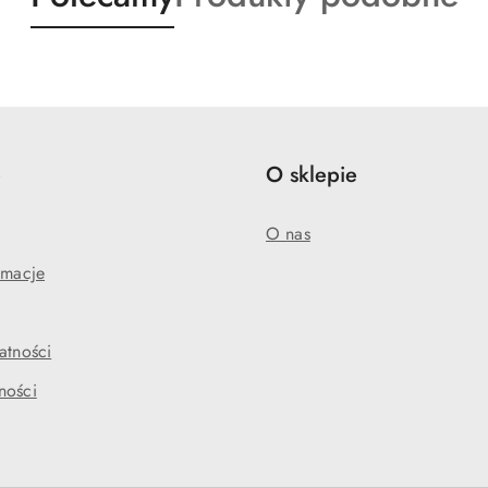
o
o
statusie:
statusie:
e
O sklepie
O nas
amacje
atności
ności