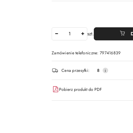
Ilość
szt.
Zamówienie telefoniczne: 797416839
Dostępność
Cena przesyłki:
8
i
dostawa
Pobierz produkt do PDF