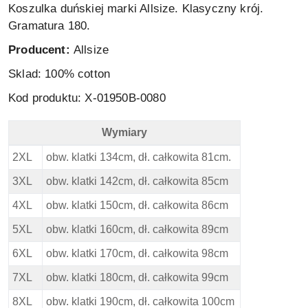
Koszulka duńskiej marki Allsize. Klasyczny krój.
Gramatura 180.
Producent:
Allsize
Sklad: 100% cotton
Kod produktu: X-01950B-0080
Wymiary
Replika Duża Koszulka - Wymiary
2XL
obw. klatki 134cm, dł. całkowita 81cm.
3XL
obw. klatki 142cm, dł. całkowita 85cm
4XL
obw. klatki 150cm, dł. całkowita 86cm
5XL
obw. klatki 160cm, dł. całkowita 89cm
6XL
obw. klatki 170cm, dł. całkowita 98cm
7XL
obw. klatki 180cm, dł. całkowita 99cm
8XL
obw. klatki 190cm, dł. całkowita 100cm