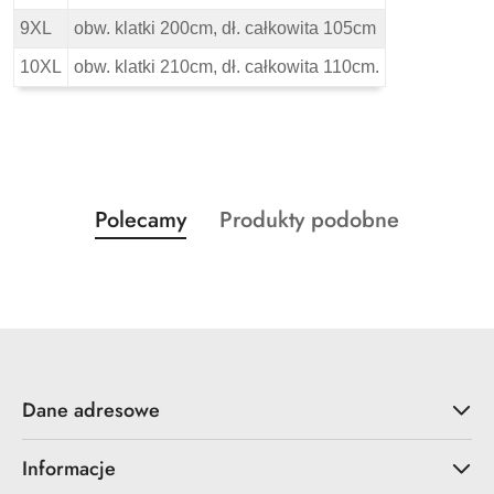
9XL
obw. klatki 200cm, dł. całkowita 105cm
10XL
obw. klatki 210cm, dł. całkowita 110cm.
Produkty
Produkty
Polecamy
Produkty podobne
Pomiń karuzelę produktów
o
o
statusie:
statusie:
Dane adresowe
Informacje