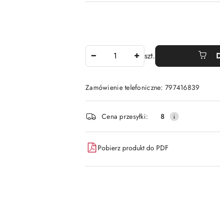
Ilość
szt.
Zamówienie telefoniczne: 797416839
Dostępność
Cena przesyłki:
8
i
dostawa
Pobierz produkt do PDF