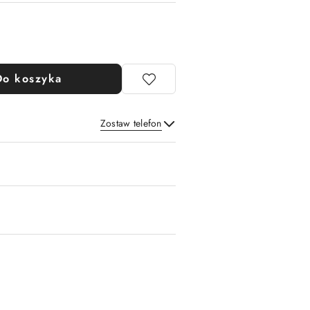
Do koszyka
Zostaw telefon
Wyślij