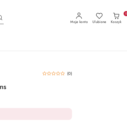
Moje konto
Ulubione
Koszyk
(0)
ns