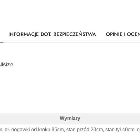
INFORMACJE DOT. BEZPIECZEŃSTWA
OPINIE I OCEN
lsize.
Wymiary
ary
cm, dł. nogawki od kroku 85cm, stan przód 23cm, stan tył 40cm,