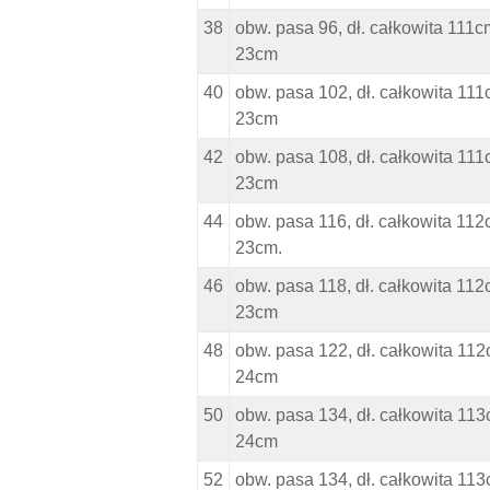
38
obw. pasa 96, dł. całkowita 111
23cm
40
obw. pasa 102, dł. całkowita 11
23cm
42
obw. pasa 108, dł. całkowita 11
23cm
44
obw. pasa 116, dł. całkowita 11
23cm.
46
obw. pasa 118, dł. całkowita 11
23cm
48
obw. pasa 122, dł. całkowita 11
24cm
50
obw. pasa 134, dł. całkowita 11
24cm
52
obw. pasa 134, dł. całkowita 11