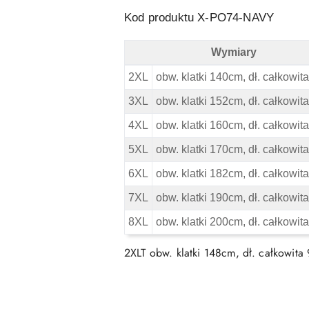
Kod produktu X-PO74-NAVY
Wymiary
Duża Koszulka Polo Espionage - Gra
2XL
obw. klatki 140cm, dł. całkowi
3XL
obw. klatki 152cm, dł. całkowi
4XL
obw. klatki 160cm, dł. całkowi
5XL
obw. klatki 170cm, dł. całkowi
6XL
obw. klatki 182cm, dł. całkowi
7XL
obw. klatki 190cm, dł. całkowi
8XL
obw. klatki 200cm, dł. całkowi
2XLT obw. klatki 148cm, dł. całkowita