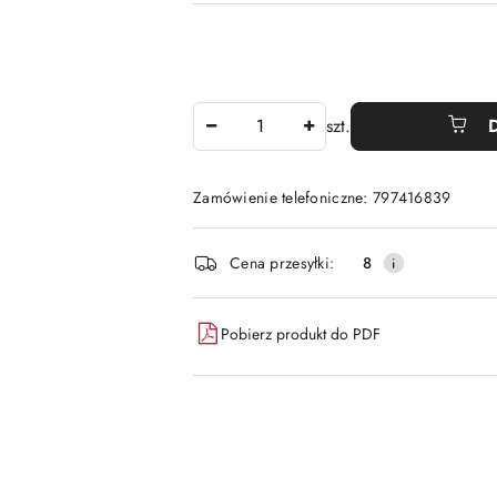
Ilość
szt.
Zamówienie telefoniczne: 797416839
Dostępność
Cena przesyłki:
8
i
dostawa
Pobierz produkt do PDF