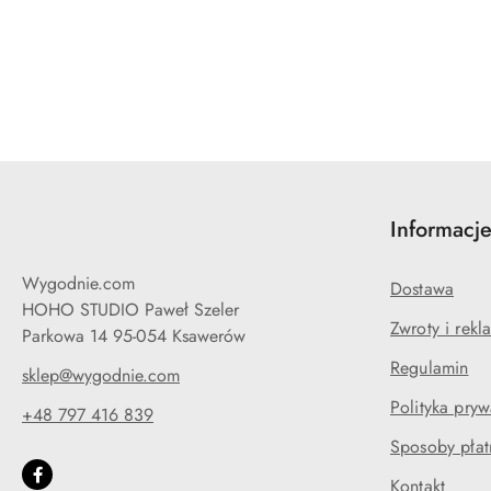
Pomiń karuzelę produktów
Informacj
Wygodnie.com
Dostawa
HOHO STUDIO Paweł Szeler
Zwroty i rekl
Parkowa 14 95-054 Ksawerów
Regulamin
sklep@wygodnie.com
Polityka pryw
+48 797 416 839
Sposoby płat
Kontakt