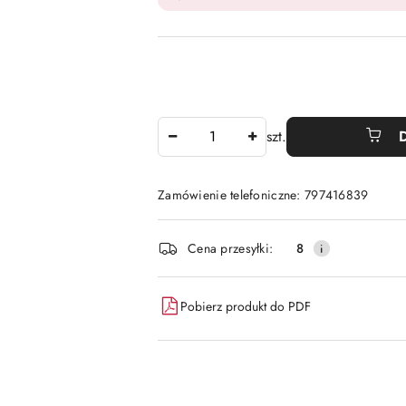
Ilość
szt.
Zamówienie telefoniczne: 797416839
Dostępność
Cena przesyłki:
8
i
dostawa
Pobierz produkt do PDF