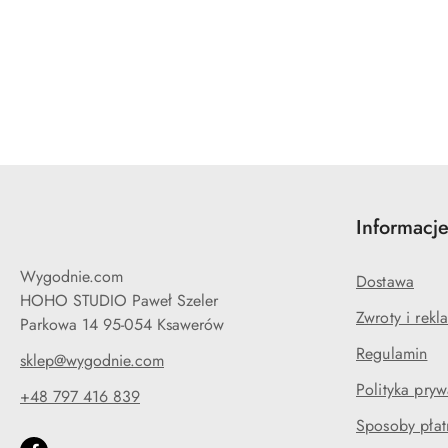
Pomiń karuzelę produktów
Informacj
Wygodnie.com
Dostawa
HOHO STUDIO Paweł Szeler
Zwroty i rekl
Parkowa 14 95-054 Ksawerów
Regulamin
sklep@wygodnie.com
Polityka pryw
+48 797 416 839
Sposoby płat