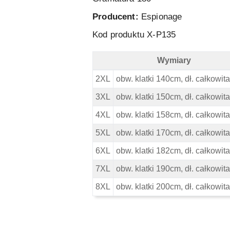
Producent:
Espionage
Kod produktu X-P135
Wymiary
Duża Koszulka Polo Espionage - Wy
2XL
obw. klatki 140cm, dł. całkowi
3XL
obw. klatki 150cm, dł. całkowi
4XL
obw. klatki 158cm, dł. całkowi
5XL
obw. klatki 170cm, dł. całkowi
6XL
obw. klatki 182cm, dł. całkowi
7XL
obw. klatki 190cm, dł. całkowi
8XL
obw. klatki 200cm, dł. całkowi