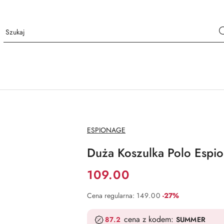
NAZWA
ESPIONAGE
PRODUCENTA:
Duża Koszulka Polo Espi
Cena:
109.00
Rabat:
Cena regularna:
149.00
-27%
cena z kodem:
87.2
SUMMER