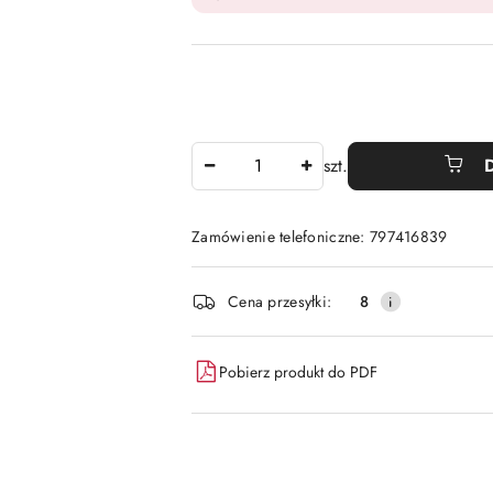
Ilość
szt.
Zamówienie telefoniczne: 797416839
Dostępność
Cena przesyłki:
8
i
dostawa
Pobierz produkt do PDF