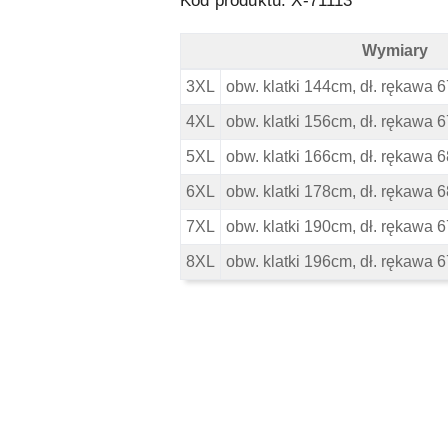
Kod produktu: X-71113
Wymiary
North 56 4 Duża Koszula - Wymiary
3XL
obw. klatki 144cm, dł. rękawa 6
4XL
obw. klatki 156cm, dł. rękawa 6
5XL
obw. klatki 166cm, dł. rękawa 6
6XL
obw. klatki 178cm, dł. rękawa 6
7XL
obw. klatki 190cm, dł. rękawa 6
8XL
obw. klatki 196cm, dł. rękawa 6
Pomiń karuzelę produktów