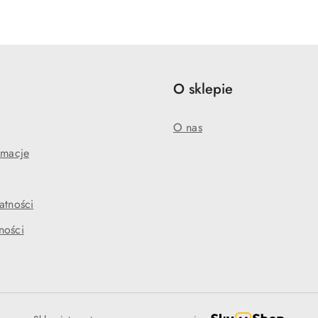
o
o
statusie:
statusie:
e
O sklepie
O nas
amacje
atności
ności