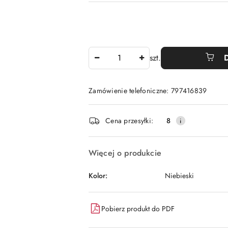
Ilość
szt.
Zamówienie telefoniczne: 797416839
Dostępność
Cena przesyłki:
8
i
dostawa
Więcej o produkcie
Kolor:
Niebieski
Pobierz produkt do PDF