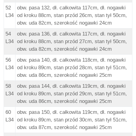
52
obw. pasa 132, dł. całkowita 117cm, dł. nogawki
L34
od kroku 88cm, stan przód 26cm, stan tył 50cm,
obw. uda 82cm, szerokość nogawki 24cm
54
obw. pasa 136, dł. całkowita 117cm, dł. nogawki
L34
od kroku 88cm, stan przód 27cm, stan tył 50cm,
obw. uda 82cm, szerokość nogawki 24cm
56
obw. pasa 140, dł. całkowita 118cm, dł. nogawki
L34
od kroku 89cm, stan przód 28cm, stan tył 51cm,
obw. uda 86cm, szerokość nogawki 25cm
58
obw. pasa 144, dł. całkowita 119cm, dł. nogawki
L34
od kroku 89cm, stan przód 29cm, stan tył 51cm,
obw. uda 86cm, szerokość nogawki 25cm
60
obw. pasa 150, dł. całkowita 119cm, dł. nogawki
L34
od kroku 89cm, stan przód 30cm, stan tył 51cm,
obw. uda 87cm, szerokość nogawki 25cm