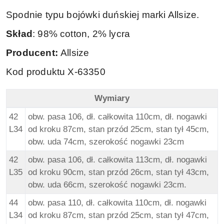
Spodnie typu bojówki duńskiej marki Allsize.
Skład
:
98% cotton, 2% lycra
Producent:
Allsize
Kod produktu X-63350
Wymiary
Replika Duże Spodnie Bojówki - Wymiary
42
obw. pasa 106, dł. całkowita 110cm, dł. nogawki
L34
od kroku 87cm, stan przód 25cm, stan tył 45cm,
obw. uda 74cm, szerokość nogawki 23cm
42
obw. pasa 106, dł. całkowita 113cm, dł. nogawki
L35
od kroku 90cm, stan przód 26cm, stan tył 43cm,
obw. uda 66cm, szerokość nogawki 23cm.
44
obw. pasa 110, dł. całkowita 110cm, dł. nogawki
L34
od kroku 87cm, stan przód 25cm, stan tył 47cm,