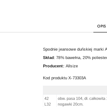
OPIS
Spodnie jeansowe duńskiej marki Al
Skład
:
78% bawełna, 20% poliester
Producent:
Allsize
Kod produktu X-73303A
Replika Duże Spodnie Jeans - Wymi
42
obw. pasa 104, dł. całkowita
L32
nogawki 20cm.