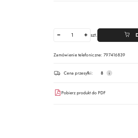
Ilość
szt.
Zamówienie telefoniczne: 797416839
Dostępność
Cena przesyłki:
8
i
dostawa
Pobierz produkt do PDF