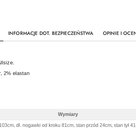
INFORMACJE DOT. BEZPIECZEŃSTWA
OPINIE I OCEN
lsize.
, 2% elastan
Wymiary
ary
 103cm, dł. nogawki od kroku 81cm, stan przód 24cm, stan tył 