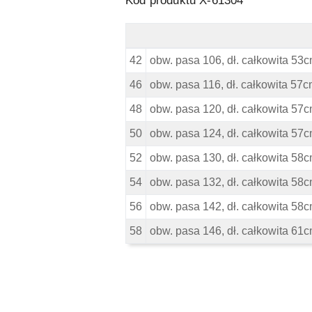
Kod produktu X-61304
Replika Krótkie spodnie - Wymiary
42
obw. pasa 106, dł. całkowita 53
46
obw. pasa 116, dł. całkowita 57
48
obw. pasa 120, dł. całkowita 57
50
obw. pasa 124, dł. całkowita 57
52
obw. pasa 130, dł. całkowita 58
54
obw. pasa 132, dł. całkowita 58
56
obw. pasa 142, dł. całkowita 58
58
obw. pasa 146, dł. całkowita 61