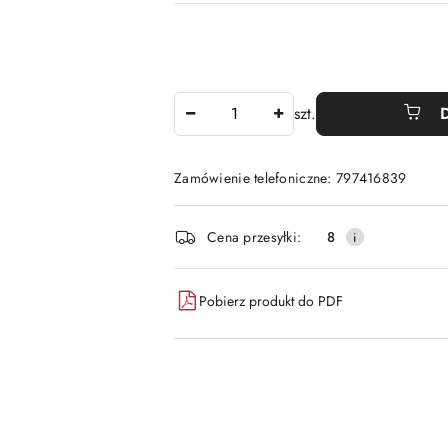
Ilość
szt.
Zamówienie telefoniczne: 797416839
Dostępność
Cena przesyłki:
8
i
dostawa
Pobierz produkt do PDF