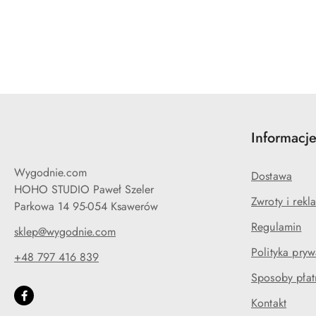
Pomiń karuzelę produktów
Informacj
Wygodnie.com
Dostawa
HOHO STUDIO Paweł Szeler
Zwroty i rekl
Parkowa 14 95-054 Ksawerów
Regulamin
sklep@wygodnie.com
Polityka pryw
+48 797 416 839
Sposoby płat
Kontakt