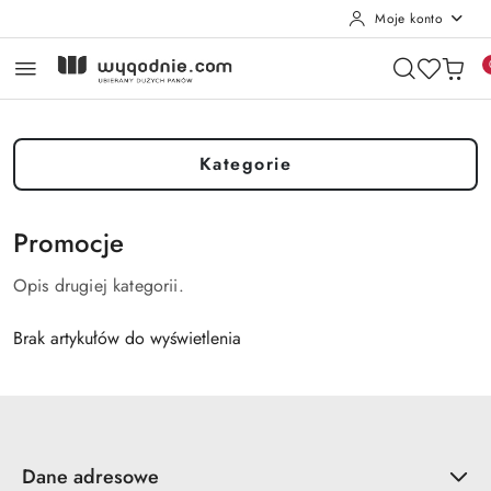
Moje konto
Przejdź do treści głównej
Przejdź do wyszukiwarki
Przejdź do moje konto
Przejdź do menu głównego
Przejdź do stopki
Kategorie
Promocje
Opis drugiej kategorii.
Brak artykułów do wyświetlenia
Dane adresowe